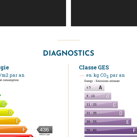
DIAGNOSTICS
rgie
Classe GES
/m2 par an
en kg CO
par an
2