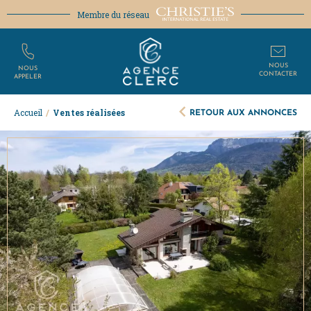
Membre du réseau
NOUS
NOUS
CONTACTER
APPELER
RETOUR AUX ANNONCES
Accueil
/
Ventes réalisées