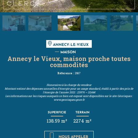
ANNECY-LE-VIEUX
MAISON
Annecy le Vieux, maison proche toutes
commodités
Réference :
2667
Honoraires à la charge du vendeur
Montant estimé des dépenses annuelles d'énergie pour un usage standard, établi à partir des prix de
l'énergie de l'année 2021 : 2397€ ~ 3244€
Les informations sur les risques auxquels ce bien est exposé sont disponibles sur le site Géorisques :
www.georisques.gouv.fr
SUPERFICIE
TERRAIN
138.59 m²
2274 m²
NOUS APPELER