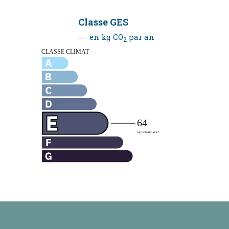
Classe GES
en kg CO
par an
2