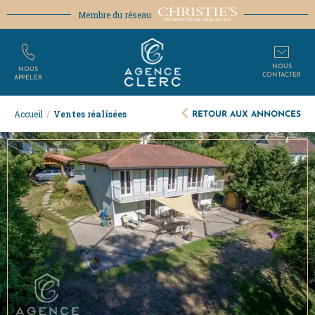
Membre du réseau
NOUS
NOUS
CONTACTER
APPELER
RETOUR AUX ANNONCES
Accueil
/
Ventes réalisées