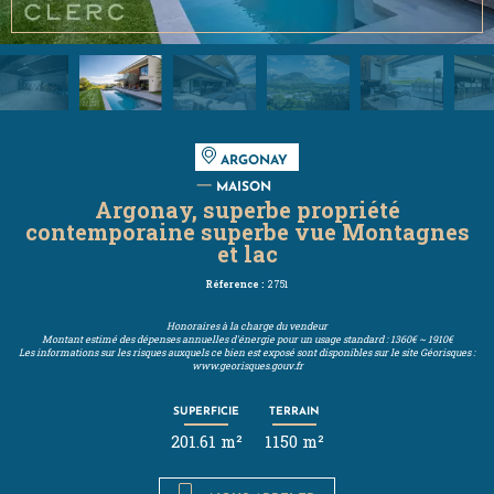
ARGONAY
MAISON
Argonay, superbe propriété
contemporaine superbe vue Montagnes
et lac
Réference :
2751
Honoraires à la charge du vendeur
Montant estimé des dépenses annuelles d'énergie pour un usage standard : 1360€ ~ 1910€
Les informations sur les risques auxquels ce bien est exposé sont disponibles sur le site Géorisques :
www.georisques.gouv.fr
SUPERFICIE
TERRAIN
201.61 m²
1150 m²