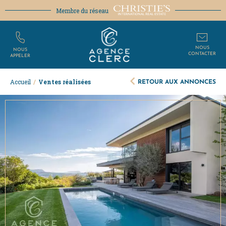
Membre du réseau
NOUS
NOUS
CONTACTER
APPELER
RETOUR AUX ANNONCES
Accueil
/
Ventes réalisées