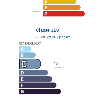
Classe GES
en kg CO
par an
2