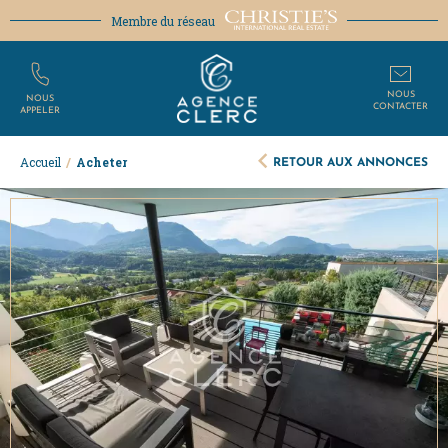
Membre du réseau
NOUS
NOUS
CONTACTER
APPELER
RETOUR AUX ANNONCES
Accueil
/
Acheter