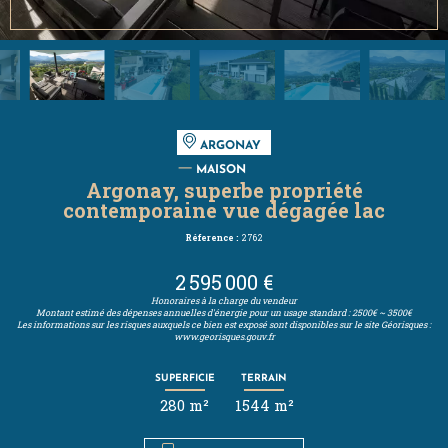
ARGONAY
MAISON
Argonay, superbe propriété
contemporaine vue dégagée lac
Réference :
2762
2 595 000 €
Honoraires à la charge du vendeur
Montant estimé des dépenses annuelles d'énergie pour un usage standard : 2500€ ~ 3500€
Les informations sur les risques auxquels ce bien est exposé sont disponibles sur le site Géorisques :
www.georisques.gouv.fr
SUPERFICIE
TERRAIN
280 m²
1544 m²