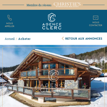
Membre du réseau
NOUS
NOUS
CONTACTER
APPELER
RETOUR AUX ANNONCES
Accueil
/
Acheter