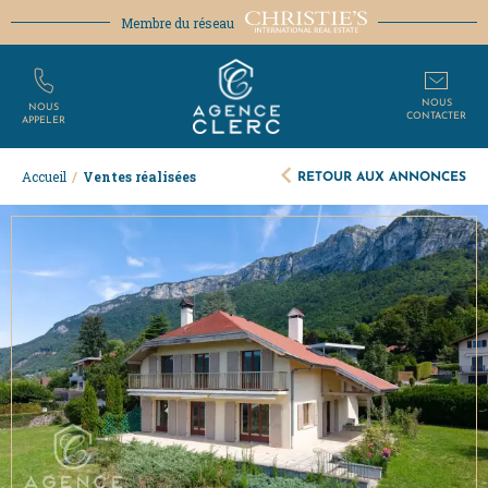
Membre du réseau
NOUS
NOUS
CONTACTER
APPELER
RETOUR AUX ANNONCES
Accueil
/
Ventes réalisées