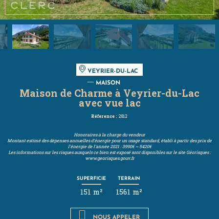
VEYRIER-DU-LAC
MAISON
Maison de Charme à Veyrier-du-Lac
avec vue lac
Réference :
2812
Honoraires à la charge du vendeur
Montant estimé des dépenses annuelles d'énergie pour un usage standard, établi à partir des prix de
l'énergie de l'année 2021 : 3990€ ~ 5420€
Les informations sur les risques auxquels ce bien est exposé sont disponibles sur le site Géorisques :
www.georisques.gouv.fr
SUPERFICIE
TERRAIN
151 m²
1561 m²
NOUS APPELER