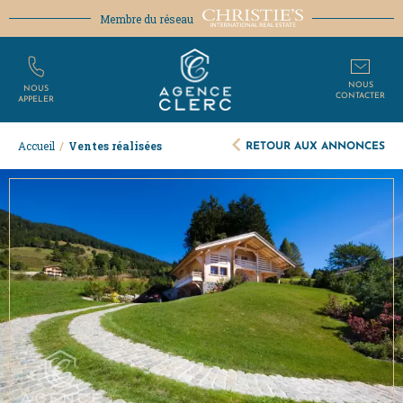
Membre du réseau
NOUS
NOUS
CONTACTER
APPELER
RETOUR AUX ANNONCES
Accueil
/
Ventes réalisées