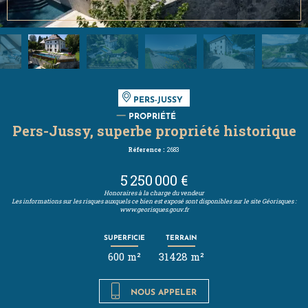
PERS-JUSSY
PROPRIÉTÉ
Pers-Jussy, superbe propriété historique
Réference :
2683
5 250 000 €
Honoraires à la charge du vendeur
Les informations sur les risques auxquels ce bien est exposé sont disponibles sur le site Géorisques :
www.georisques.gouv.fr
SUPERFICIE
TERRAIN
600 m²
31428 m²
NOUS APPELER