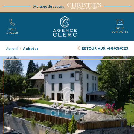
Membre du réseau
NOUS
NOUS
CONTACTER
APPELER
RETOUR AUX ANNONCES
Accueil
/
Acheter