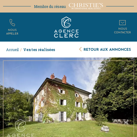
Membre du réseau
NOUS
NOUS
CONTACTER
APPELER
RETOUR AUX ANNONCES
Accueil
/
Ventes réalisées