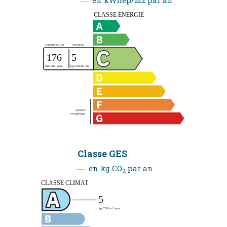
Classe GES
en kg CO
par an
2