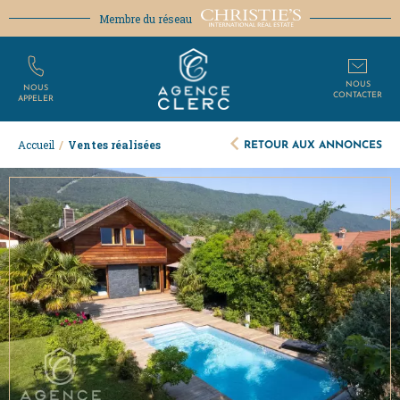
Membre du réseau
NOUS
NOUS
CONTACTER
APPELER
RETOUR AUX ANNONCES
Accueil
/
Ventes réalisées