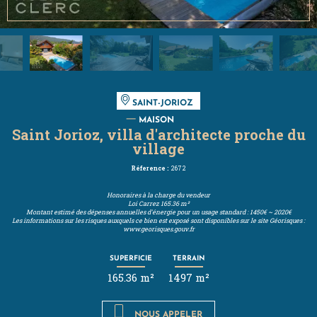
SAINT-JORIOZ
MAISON
Saint Jorioz, villa d'architecte proche du
village
Réference :
2672
Honoraires à la charge du vendeur
Loi Carrez
165.36 m²
Montant estimé des dépenses annuelles d'énergie pour un usage standard : 1450€ ~ 2020€
Les informations sur les risques auxquels ce bien est exposé sont disponibles sur le site Géorisques :
www.georisques.gouv.fr
SUPERFICIE
TERRAIN
165.36 m²
1497 m²
NOUS APPELER