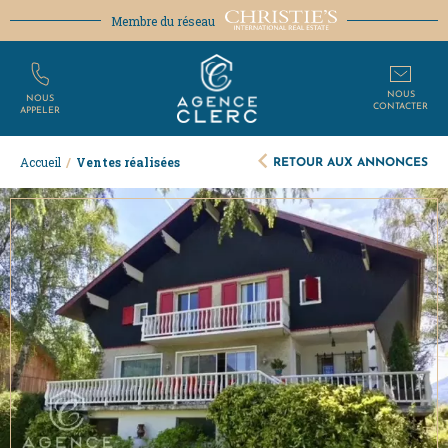
Membre du réseau
NOUS
NOUS
CONTACTER
APPELER
RETOUR AUX ANNONCES
Accueil
/
Ventes réalisées