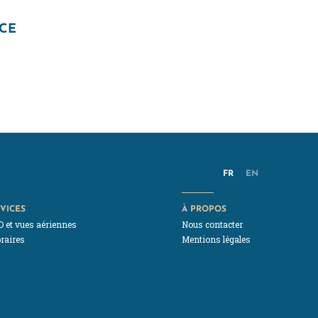
NCE
FR
EN
VICES
À PROPOS
D et vues aériennes
Nous contacter
raires
Mentions légales