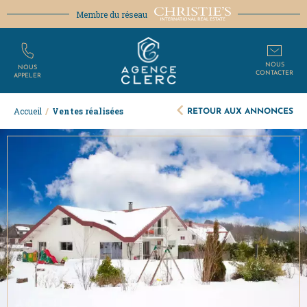
Membre du réseau
NOUS
NOUS
CONTACTER
APPELER
RETOUR AUX ANNONCES
Accueil
/
Ventes réalisées