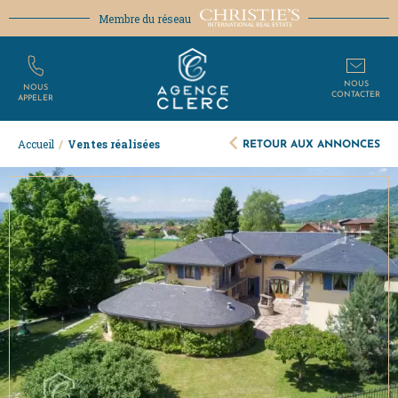
Membre du réseau
NOUS
NOUS
CONTACTER
APPELER
RETOUR AUX ANNONCES
Accueil
/
Ventes réalisées