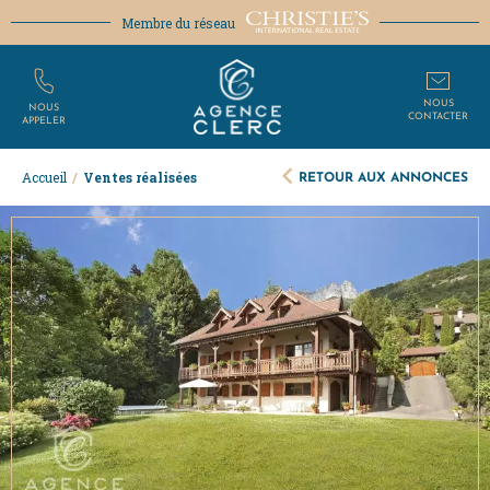
Membre du réseau
NOUS
NOUS
CONTACTER
APPELER
RETOUR AUX ANNONCES
Accueil
/
Ventes réalisées