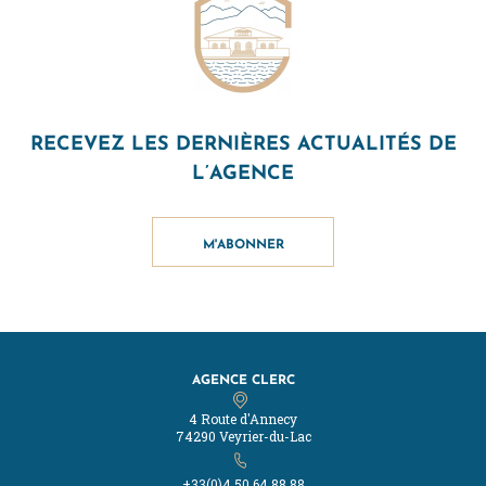
RECEVEZ LES DERNIÈRES ACTUALITÉS DE
L’AGENCE
M'ABONNER
AGENCE CLERC
4 Route d'Annecy
74290 Veyrier-du-Lac
+33(0)4.50.64.88.88