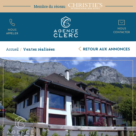
Membre du réseau
NOUS
NOUS
CONTACTER
APPELER
RETOUR AUX ANNONCES
Accueil
/
Ventes réalisées